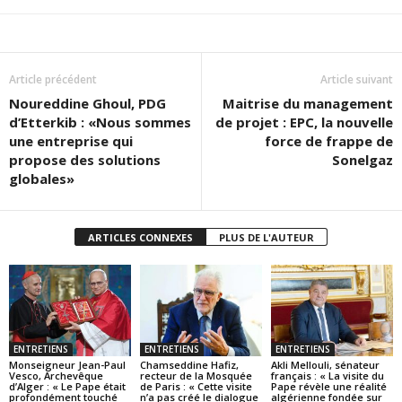
Article précédent
Article suivant
Noureddine Ghoul, PDG
Maitrise du management
d’Etterkib : «Nous sommes
de projet : EPC, la nouvelle
une entreprise qui
force de frappe de
propose des solutions
Sonelgaz
globales»
ARTICLES CONNEXES
PLUS DE L'AUTEUR
ENTRETIENS
ENTRETIENS
ENTRETIENS
Monseigneur Jean-Paul
Chamseddine Hafiz,
Akli Mellouli, sénateur
Vesco, Archevêque
recteur de la Mosquée
français : « La visite du
d’Alger : « Le Pape était
de Paris : « Cette visite
Pape révèle une réalité
profondément touché
n’a pas créé le dialogue
algérienne fondée sur