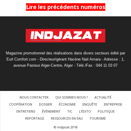
Lire les précédents numéros
Magazine promotionnel des réalisations dans divers secteurs édité par
Eurl Comfort.com - Directeur/gérant Hacène Nait Amara - Adresse : 1,
avenue Pasteur Alger-Centre, Alger - Télé./Fax : 044 11 03 07
NOUS CONTACTER
QUI SOMMES NOUS ?
ACTUALITÉ
COOPÉRATION
DOSSIER
ÉCONOMIE
ENQUÊTE
ENTREPRISE
ENTRETIENS
ÉVÉNEMENT
TIC
L’ÉDITO
POLITIQUE
REPORTAGE
RESSOURCES EN EAU
TOURISME
© Indjazat 2018